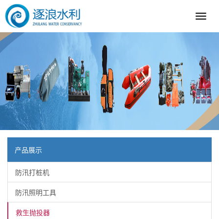
逐
浪
科
技
产品展示
防汛打桩机
防汛照明工具
救生抛投器