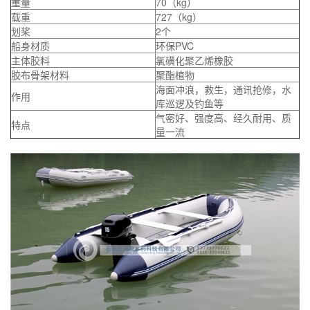
重量
70（kg）
载重
727（kg）
划桨
2个
船身材质
环保PVC
主体胶料
氯磺化聚乙烯橡胶
胶布骨架材料
聚酯植物
海面冲浪，救生，通讯抢修，水
作用
库巡逻及钓鱼等
气密好、强度高、经久耐用、质
特点
量一流