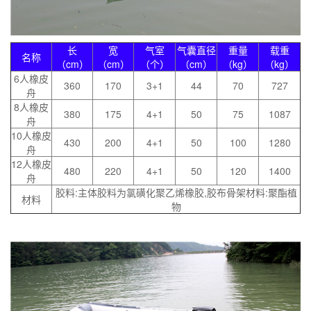
长
宽
气室
气囊直径
重量
载重
名称
（cm）
（cm）
（个）
（cm）
（kg）
（kg）
6人橡皮
360
170
3+1
44
70
727
舟
8人橡皮
380
175
4+1
50
75
1087
舟
10人橡皮
430
200
4+1
50
100
1280
舟
12人橡皮
480
220
4+1
50
120
1400
舟
胶料:主体胶料为氯磺化聚乙烯橡胶,胶布骨架材料:聚酯植
材料
物