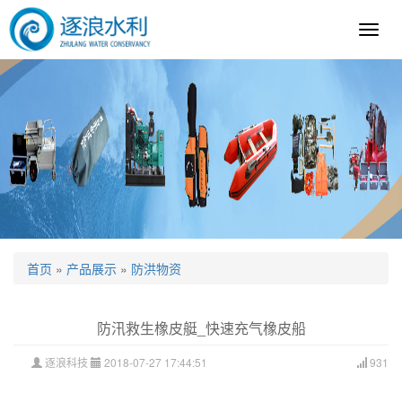
逐
浪
科
技
首页
»
产品展示
»
防洪物资
防汛救生橡皮艇_快速充气橡皮船
逐浪科技
2018-07-27 17:44:51
931