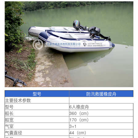
型号
防汛救援橡皮舟
主要技术参数
型号
6人橡皮舟
船长
360（cm）
船宽
170（cm）
气室
3+1
气囊直径
44（cm）