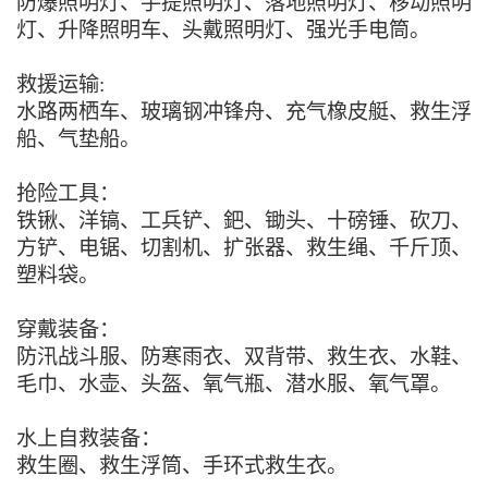
防爆照明灯、手提照明灯、落地照明灯、移动照明
灯、升降照明车、头戴照明灯、强光手电筒。
救援运输:
水路两栖车、玻璃钢冲锋舟、充气橡皮艇、救生浮
船、气垫船。
抢险工具：
铁锹、洋镐、工兵铲、鈀、锄头、十磅锤、砍刀、
方铲、电锯、切割机、扩张器、救生绳、千斤顶、
塑料袋。
穿戴装备：
防汛战斗服、防寒雨衣、双背带、救生衣、水鞋、
毛巾、水壶、头盔、氧气瓶、潜水服、氧气罩。
水上自救装备：
救生圈、救生浮筒、手环式救生衣。