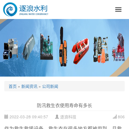
逐
浪
科
技
首页
»
新闻资讯
»
公司新闻
防汛救生衣使用寿命有多长
2022-03-28 09:40:57
逐浪科技
806
作为救生救援设备，救生衣在很多地方都被用到，且救